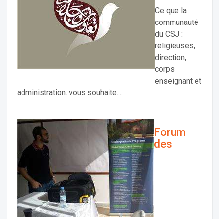
Ce que la
communauté
du CSJ :
religieuses,
direction,
corps
enseignant et
administration, vous souhaite....
Forum
des