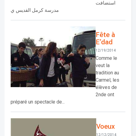
استضافت
مدرسة كرمل القديس ي
Fête à
E’dad
12/19/2014
Comme le
veut la
tradition au
Carmel, les
élèves de
2nde ont
préparé un spectacle de...
Voeux
12/12/2014