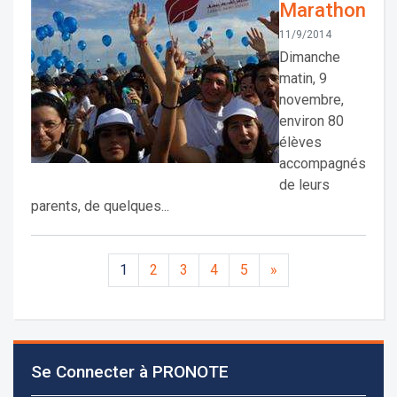
Marathon
11/9/2014
Dimanche
matin, 9
novembre,
environ 80
élèves
accompagnés
de leurs
parents, de quelques...
1
2
3
4
5
»
Les demandes d'inscription pour l'année scolaire
2026-2027 sont reçues à la direction de
l'établissement selon des rendez-vous fixés à
l’avance.
Se Connecter à PRONOTE