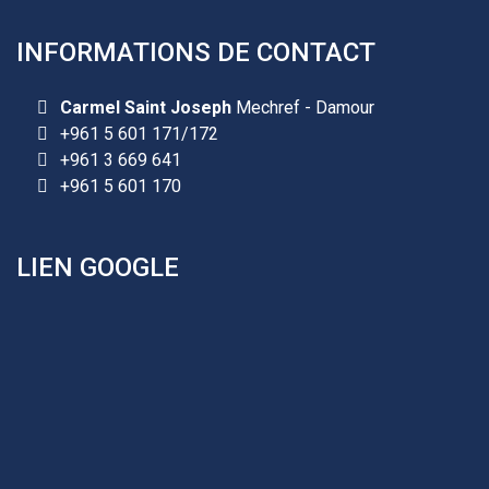
INFORMATIONS DE CONTACT
Les demandes d'inscription pour l'année scolaire
2026-2027 sont reçues à la direction de
l'établissement selon des rendez-vous fixés à
Carmel Saint Joseph
Mechref - Damour
l’avance.
+961 5 601 171/172
+961 3 669 641
+961 25 601 171
+961 5 601 170
+961 25 601 172
+961 3 669 641
LIEN GOOGLE
Les demandes d'inscription pour l'année scolaire