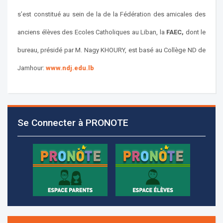
s’est constitué au sein de la de la Fédération des amicales des
anciens élèves des Ecoles Catholiques au Liban, la
FAEC,
dont le
bureau, présidé par M. Nagy KHOURY, est basé au Collège ND de
Jamhour:
www.ndj.edu.lb
Les demandes d'inscription pour l'année scolaire
2026-2027 sont reçues à la direction de
l'établissement selon des rendez-vous fixés à
Se Connecter à PRONOTE
l’avance.
+961 25 601 171
+961 25 601 172
+961 3 669 641