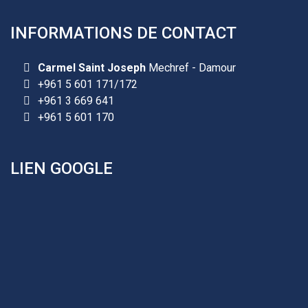
INFORMATIONS DE CONTACT
Les demandes d'inscription pour l'année scolaire
2026-2027 sont reçues à la direction de
Carmel Saint Joseph
Mechref - Damour
l'établissement selon des rendez-vous fixés à
+961 5 601 171/172
l’avance.
+961 3 669 641
+961 5 601 170
+961 25 601 171
+961 25 601 172
+961 3 669 641
LIEN GOOGLE