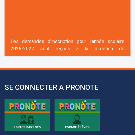
Les demandes d'inscription pour l'année scolaire
2026-2027 sont reçues à la direction de
l'établissement selon des rendez-vous fixés à
l’avance.
+961 25 601 171
+961 25 601 172
+961 3 669 641
SE CONNECTER A PRONOTE