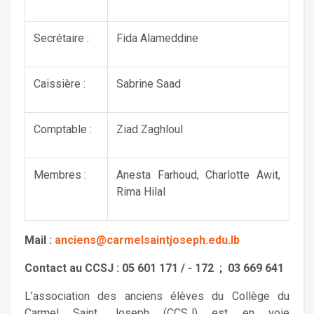
Secrétaire :
Fida Alameddine
Caissière :
Sabrine Saad
Comptable :
Ziad Zaghloul
Membres :
Anesta Farhoud, Charlotte Awit,
Rima Hilal
Mail :
anciens@carmelsaintjoseph.edu.lb
Contact au CCSJ : 05 601 171 / - 172 ; 03 669 641
L’association des anciens élèves du Collège du
Carmel Saint Joseph (CCSJ) est en voie