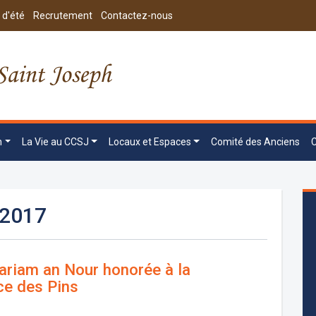
 d'été
Recrutement
Contactez-nous
n
La Vie au CCSJ
Locaux et Espaces
Comité des Anciens
 2017
riam an Nour honorée à la
ce des Pins