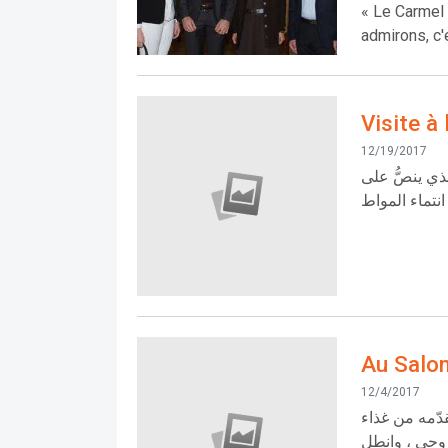
« Le Carmel 
admirons, c'
Visite à
12/19/2017
ي ينصُّ على
انتماء المواط
Au Salon
12/4/2017
دّمه من غذاء
حي ، وانطل