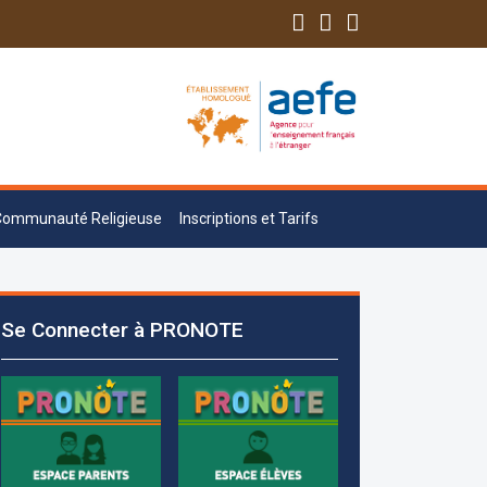
Communauté Religieuse
Inscriptions et Tarifs
Les demandes d'inscription pour l'année
scolaire 2026-2027 sont reçues à la
Se Connecter à PRONOTE
direction de l'établissement selon des
rendez-vous fixés à l’avance.
+961 25 601 171
+961 25 601 172
+961 3 669 641