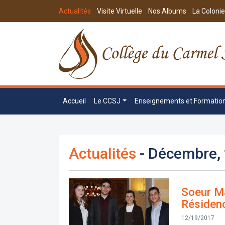
Actualités
Visite Virtuelle
Nos Albums
La Colonie
Accueil
Le CCSJ
Enseignements et Formatio
Actualités
- Décembre,
Soeur Ma
Résiden
12/19/2017